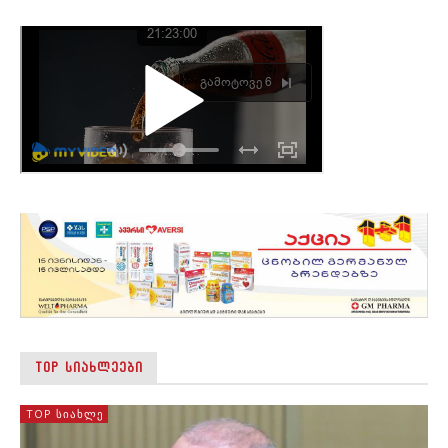
TOP ᲡᲘᲐᲮᲚᲔᲔᲑᲘ
TOP ᲡᲘᲐᲮᲚᲔ