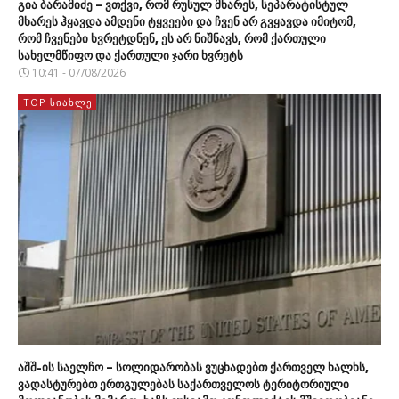
გია ბარამიძე – ვთქვი, რომ რუსულ მხარეს, სეპარატისტულ
მხარეს ჰყავდა ამდენი ტყვეები და ჩვენ არ გვყავდა იმიტომ,
რომ ჩვენები ხვრეტდნენ, ეს არ ნიშნავს, რომ ქართული
სახელმწიფო და ქართული ჯარი ხვრეტს
10:41 - 07/08/2026
TOP ᲡᲘᲐᲮᲚᲔ
აშშ-ის საელჩო – სოლიდარობას ვუცხადებთ ქართველ ხალხს,
ვადასტურებთ ერთგულებას საქართველოს ტერიტორიული