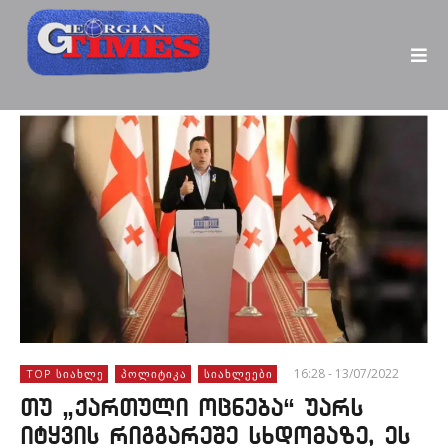
16:28 - 13/07/2022
TOP ᲡᲘᲐᲮᲚᲔ
ᲞᲝᲚᲘᲢᲘᲙᲐ
ᲡᲘᲐᲮᲚᲔᲔᲑᲘ
თუ „ქართული ოცნება“ უარს
იტყვის რიგგარეშე სხდომაზე, ეს