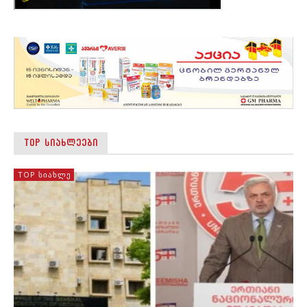
TOP ᲡᲘᲐᲮᲚᲔᲔᲑᲘ
TOP ᲡᲘᲐᲮᲚᲔ