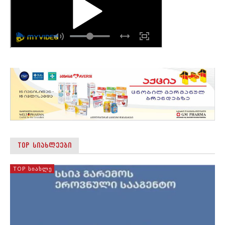
TOP ᲡᲘᲐᲮᲚᲔᲔᲑᲘ
TOP ᲡᲘᲐᲮᲚᲔ