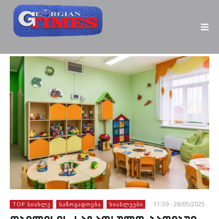
11:39 - 28/05/2025
TOP ᲡᲘᲐᲮᲚᲔ
ᲡᲐᲖᲝᲒᲐᲓᲝᲔᲑᲐ
ᲡᲘᲐᲮᲚᲔᲔᲑᲘ