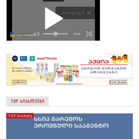
TOP ᲡᲘᲐᲮᲚᲔᲔᲑᲘ
TOP ᲡᲘᲐᲮᲚᲔ