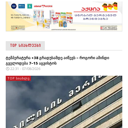
TOP ᲡᲘᲐᲮᲚᲔᲔᲑᲘ
ტემპერატურა +38 გრადუსამდე აიწევს – როგორი ამინდი
გველოდება 7–15 აგვისტოს
22:31 - 07/08/2026
TOP ᲡᲘᲐᲮᲚᲔ