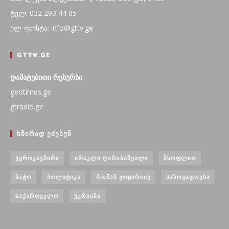
ტელ: 032 293 44 05
ელ-ფოსტა: info@gttv.ge
GTTV.GE
დამატებითი რესურსი
geotimes.ge
gtradio.ge
ᲮᲨᲘᲠᲐᲓ ᲔᲫᲔᲑᲔᲜ
ᲔᲕᲠᲝᲙᲐᲕᲨᲘᲠᲘ
ᲘᲠᲐᲙᲚᲘ ᲦᲐᲠᲘᲑᲐᲨᲕᲘᲚᲘ
ᲛᲡᲝᲤᲚᲘᲝ
ᲜᲐᲢᲝ
ᲞᲝᲚᲘᲢᲘᲙᲐ
ᲠᲝᲛᲐᲜ ᲒᲝᲪᲘᲠᲘᲫᲔ
ᲡᲐᲖᲝᲒᲐᲓᲝᲔᲑᲐ
ᲡᲐᲥᲐᲠᲗᲕᲔᲚᲝ
ᲣᲙᲠᲐᲘᲜᲐ