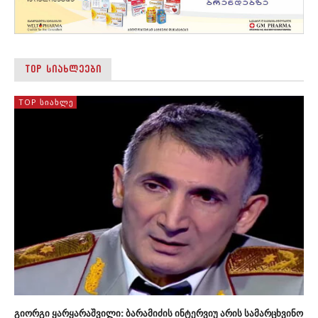
TOP ᲡᲘᲐᲮᲚᲔᲔᲑᲘ
TOP ᲡᲘᲐᲮᲚᲔ
გიორგი ყარყარაშვილი: ბარამიძის ინტერვიუ არის სამარცხვინო