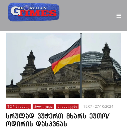
19:07 - 27/10/2024
TOP ᲡᲘᲐᲮᲚᲔ
ᲞᲝᲚᲘᲢᲘᲙᲐ
ᲡᲘᲐᲮᲚᲔᲔᲑᲘ
სრულად ვუჭერთ მხარს ეუთო/
ოდირის დასკვნას