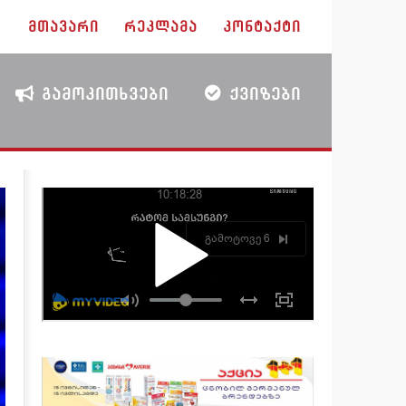
ᲛᲗᲐᲕᲐᲠᲘ
ᲠᲔᲙᲚᲐᲛᲐ
ᲙᲝᲜᲢᲐᲥᲢᲘ
ᲒᲐᲛᲝᲙᲘᲗᲮᲕᲔᲑᲘ
ᲥᲕᲘᲖᲔᲑᲘ