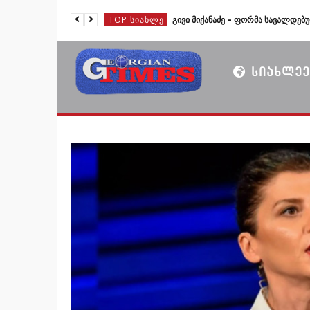
TOP ᲡᲘᲐᲮᲚᲔ
TOP ᲡᲘᲐᲮᲚᲔ
TOP ᲡᲘᲐᲮᲚᲔ
ᲡᲘᲐᲮᲚᲔᲔ