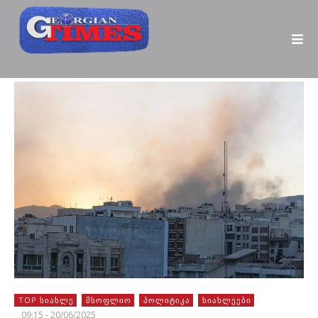
TOP ᲡᲘᲐᲮᲚᲔ
ᲛᲡᲝᲤᲚᲘᲝ
ᲞᲝᲚᲘᲢᲘᲙᲐ
ᲡᲘᲐᲮᲚᲔᲔᲑᲘ
09:15 - 20/06/2025