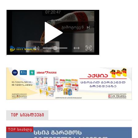
TOP ᲡᲘᲐᲮᲚᲔᲔᲑᲘ
TOP ᲡᲘᲐᲮᲚᲔ