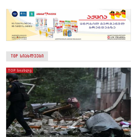
TOP ᲡᲘᲐᲮᲚᲔᲔᲑᲘ
TOP ᲡᲘᲐᲮᲚᲔ