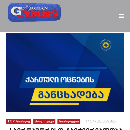
14:57 - 20/06/2025
TOP ᲡᲘᲐᲮᲚᲔ
ᲞᲝᲚᲘᲢᲘᲙᲐ
ᲡᲘᲐᲮᲚᲔᲔᲑᲘ