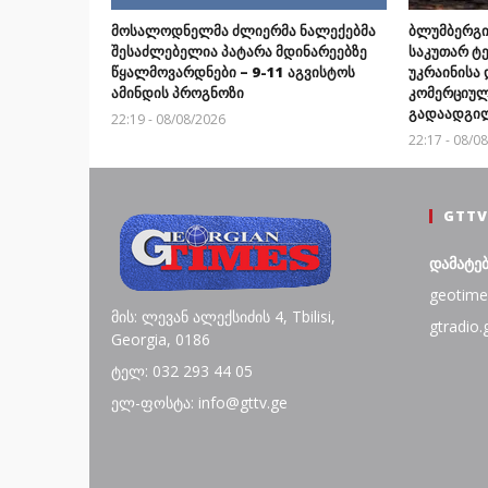
მოსალოდნელმა ძლიერმა ნალექებმა
ბლუმბერგი“
შესაძლებელია პატარა მდინარეებზე
საკუთარ ტ
წყალმოვარდნები – 9-11 აგვისტოს
უკრაინისა 
ამინდის პროგნოზი
კომერციულ
გადაადგილ
22:19 - 08/08/2026
22:17 - 08/0
GTTV
დამატე
geotime
მის: ლევან ალექსიძის 4, Tbilisi,
gtradio.
Georgia, 0186
ტელ: 032 293 44 05
ელ-ფოსტა: info@gttv.ge