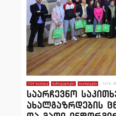
12:13 - 3
TOP ᲡᲘᲐᲮᲚᲔ
ᲡᲐᲖᲝᲒᲐᲓᲝᲔᲑᲐ
ᲡᲘᲐᲮᲚᲔᲔᲑᲘ
საარჩევნო საკითხ
ახალგაზრდების ც