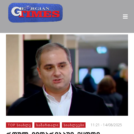
11:21 - 14/08/2025
TOP ᲡᲘᲐᲮᲚᲔ
ᲡᲐᲛᲐᲠᲗᲐᲚᲘ
ᲡᲘᲐᲮᲚᲔᲔᲑᲘ