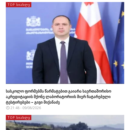
TOP ᲡᲘᲐᲮᲚᲔ
სასკოლო ფორმებმა წარმატებით გაიარა საერთაშორისო
აკრედიტაციის მქონე ლაბორატორიის მიერ ჩატარებული
ტესტირებები – გივი მიქანაძე
21:48 - 09/08/2026
TOP ᲡᲘᲐᲮᲚᲔ