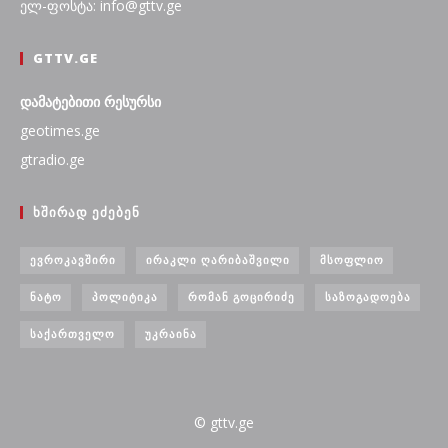
ელ-ფოსტა: info@gttv.ge
GTTV.GE
დამატებითი რესურსი
geotimes.ge
gtradio.ge
ᲮᲨᲘᲠᲐᲓ ᲔᲫᲔᲑᲔᲜ
ᲔᲕᲠᲝᲙᲐᲕᲨᲘᲠᲘ
ᲘᲠᲐᲙᲚᲘ ᲦᲐᲠᲘᲑᲐᲨᲕᲘᲚᲘ
ᲛᲡᲝᲤᲚᲘᲝ
ᲜᲐᲢᲝ
ᲞᲝᲚᲘᲢᲘᲙᲐ
ᲠᲝᲛᲐᲜ ᲒᲝᲪᲘᲠᲘᲫᲔ
ᲡᲐᲖᲝᲒᲐᲓᲝᲔᲑᲐ
ᲡᲐᲥᲐᲠᲗᲕᲔᲚᲝ
ᲣᲙᲠᲐᲘᲜᲐ
© gttv.ge