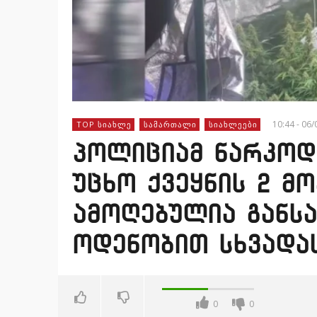
10:44 - 06
TOP ᲡᲘᲐᲮᲚᲔ
ᲡᲐᲛᲐᲠᲗᲐᲚᲘ
ᲡᲘᲐᲮᲚᲔᲔᲑᲘ
პოლიციამ ნარკოდ
უცხო ქვეყნის 2 მ
ამოღებულია განს
ოდენობით სხვადას
0
0