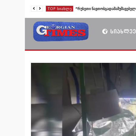
TOP ᲡᲘᲐᲮᲚᲔ
TOP ᲡᲘᲐᲮᲚᲔ
TOP ᲡᲘᲐᲮᲚᲔ
ᲡᲘᲐᲮᲚᲔᲔ
TOP ᲡᲘᲐᲮᲚᲔ