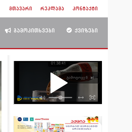
ᲛᲗᲐᲕᲐᲠᲘ
ᲠᲔᲙᲚᲐᲛᲐ
ᲙᲝᲜᲢᲐᲥᲢᲘ
ᲒᲐᲛᲝᲙᲘᲗᲮᲕᲔᲑᲘ
ᲥᲕᲘᲖᲔᲑᲘ