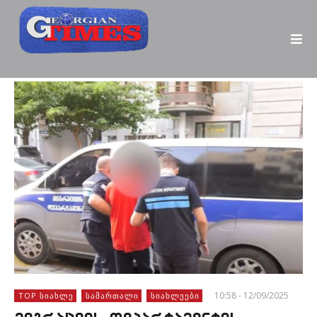
10:58 - 12/09/2025
TOP ᲡᲘᲐᲮᲚᲔ
ᲡᲐᲛᲐᲠᲗᲐᲚᲘ
ᲡᲘᲐᲮᲚᲔᲔᲑᲘ