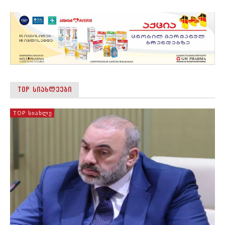
TOP ᲡᲘᲐᲮᲚᲔᲔᲑᲘ
TOP ᲡᲘᲐᲮᲚᲔ