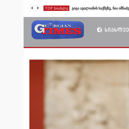
TOP ᲡᲘᲐᲮᲚᲔ
TOP ᲡᲘᲐᲮᲚᲔ
TOP ᲡᲘᲐᲮᲚᲔ
ᲡᲘᲐᲮᲚᲔᲔ
TOP ᲡᲘᲐᲮᲚᲔ