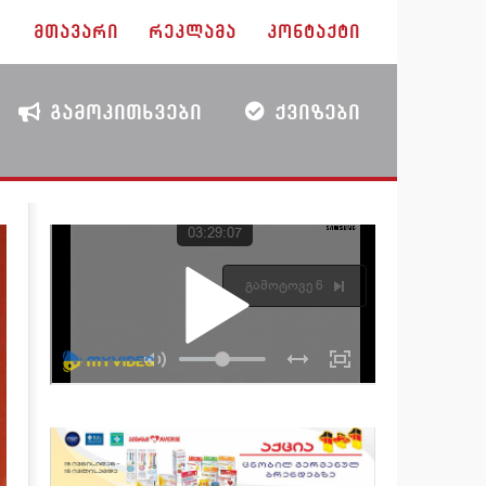
ᲛᲗᲐᲕᲐᲠᲘ
ᲠᲔᲙᲚᲐᲛᲐ
ᲙᲝᲜᲢᲐᲥᲢᲘ
ᲒᲐᲛᲝᲙᲘᲗᲮᲕᲔᲑᲘ
ᲥᲕᲘᲖᲔᲑᲘ