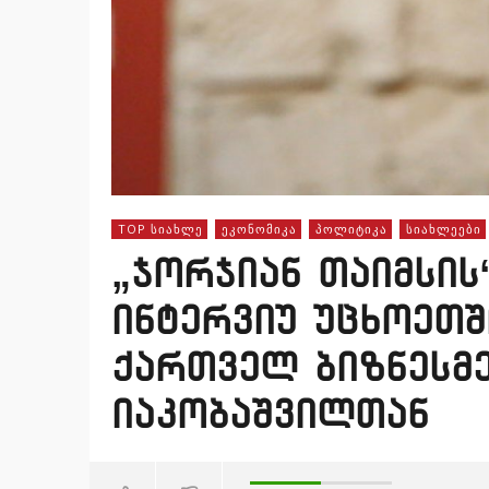
TOP ᲡᲘᲐᲮᲚᲔ
ᲔᲙᲝᲜᲝᲛᲘᲙᲐ
ᲞᲝᲚᲘᲢᲘᲙᲐ
ᲡᲘᲐᲮᲚᲔᲔᲑᲘ
„ჯორჯიან თაიმსის
ინტერვიუ უცხოეთ
ქართველ ბიზნესმ
იაკობაშვილთან