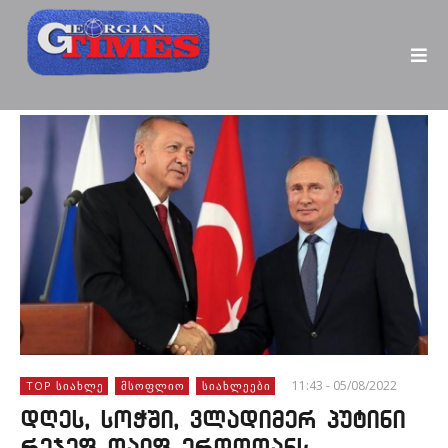
11:43 - 05/08/2022
TOP ᲡᲘᲐᲮᲚᲔ
ᲛᲡᲝᲤᲚᲘᲝ
ᲡᲘᲐᲮᲚᲔᲔᲑᲘ
დღეს, სოჭში, ვლადიმერ პუტინი