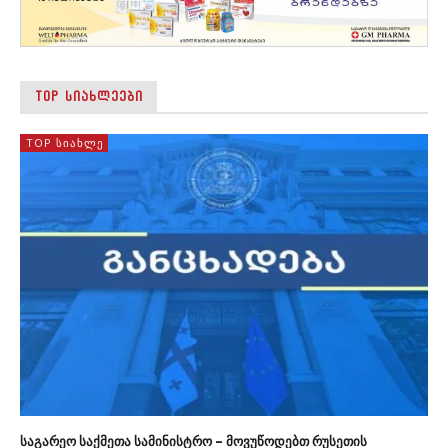
TOP ᲡᲘᲐᲮᲚᲔᲔᲑᲘ
TOP ᲡᲘᲐᲮᲚᲔ
საგარეო საქმეთა სამინისტრო – მოვუწოდებთ რუსეთის