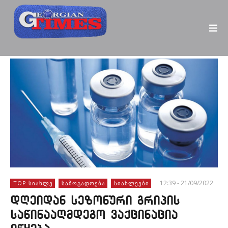
12:39 - 21/09/2022
TOP ᲡᲘᲐᲮᲚᲔ
ᲡᲐᲖᲝᲒᲐᲓᲝᲔᲑᲐ
ᲡᲘᲐᲮᲚᲔᲔᲑᲘ
დღეიდან სეზონური გრიპის
საწინააღმდეგო ვაქცინაცია