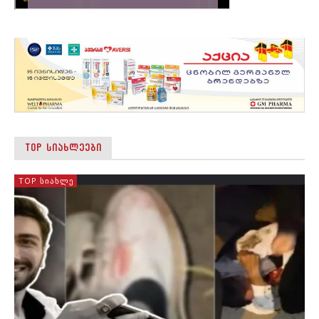
TOP ᲡᲘᲐᲮᲚᲔᲔᲑᲘ
TOP ᲡᲘᲐᲮᲚᲔ