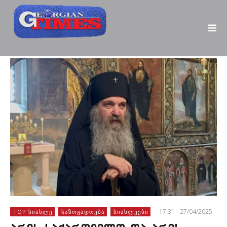
17:31 - 27/04/2025
TOP ᲡᲘᲐᲮᲚᲔ
ᲡᲐᲖᲝᲒᲐᲓᲝᲔᲑᲐ
ᲡᲘᲐᲮᲚᲔᲔᲑᲘ