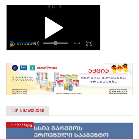
TOP ᲡᲘᲐᲮᲚᲔᲔᲑᲘ
TOP ᲡᲘᲐᲮᲚᲔ