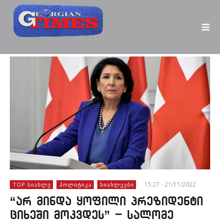
15:27 - 21/11/2022
TOP ᲡᲘᲐᲮᲚᲔ
ᲞᲝᲚᲘᲢᲘᲙᲐ
ᲡᲘᲐᲮᲚᲔᲔᲑᲘ
“არ მინდა ყოფილი პრეზიდენტი
ციხეში მოკვდეს” – სალომე