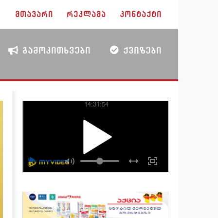
ᲛᲗᲐᲕᲐᲠᲘ
ᲠᲔᲙᲚᲐᲛᲐ
ᲙᲝᲜᲢᲐᲥᲢᲘ
ᲒᲐᲛᲝᲙᲘᲗᲮᲕᲔᲑᲘ
ᲥᲕᲘᲖᲔᲑᲘ