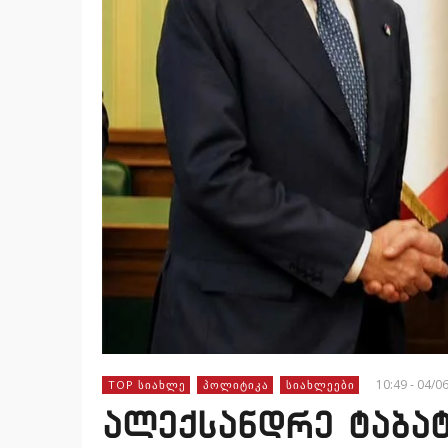
10:49 - 04/0
TOP ᲡᲘᲐᲮᲚᲔ
ᲞᲝᲚᲘᲢᲘᲙᲐ
ᲡᲘᲐᲮᲚᲔᲔᲑᲘ
ალექსანდრე ტაბატ