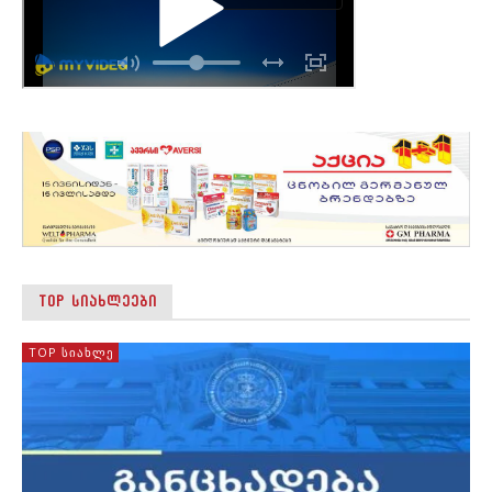
TOP ᲡᲘᲐᲮᲚᲔᲔᲑᲘ
TOP ᲡᲘᲐᲮᲚᲔ