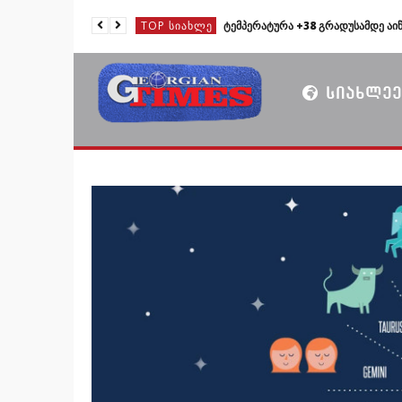
TOP ᲡᲘᲐᲮᲚᲔ
TOP ᲡᲘᲐᲮᲚᲔ
TOP ᲡᲘᲐᲮᲚᲔ
ᲡᲘᲐᲮᲚᲔᲔ
TOP ᲡᲘᲐᲮᲚᲔ