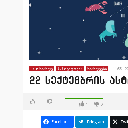
11:55 - 2
TOP ᲡᲘᲐᲮᲚᲔ
ᲡᲐᲖᲝᲒᲐᲓᲝᲔᲑᲐ
ᲡᲘᲐᲮᲚᲔᲔᲑᲘ
22 სექტემბრის ა
1
0
Facebook
Telegram
Twit