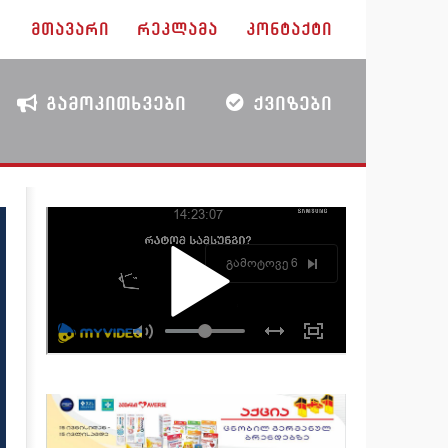
ᲛᲗᲐᲕᲐᲠᲘ
ᲠᲔᲙᲚᲐᲛᲐ
ᲙᲝᲜᲢᲐᲥᲢᲘ
ᲒᲐᲛᲝᲙᲘᲗᲮᲕᲔᲑᲘ
ᲥᲕᲘᲖᲔᲑᲘ