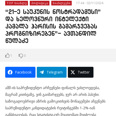
17:44 - 02/11/2024
TOP ᲡᲘᲐᲮᲚᲔ
ᲞᲝᲚᲘᲢᲘᲙᲐ
ᲡᲘᲐᲮᲚᲔᲔᲑᲘ
“21-ე საუკუნის ნოსტრადამუსი”
და ხელოვნური ინტელექტი
კამალა ჰარისის გამარჯვებას
პროგნიზირებენ”- ავთანდილ
წულაძე
1
0
Facebook
Telegram
Twitter
აშშ-ის საპრეზიდენტო არჩევნები ფინალს უახლოვდება,
მაგრამ კითხვაზე, ვინ გაიმარჯვებს, ჯერ არ არის პასუხი.
საზოგადოებრივი აზრის გამოკითხვის მონაცემები აჩვენებს
საპრეზიდენტო კანდიდატების რეიტინგებში 1-2%-იან
განსხვავებას, რაც სტატისტიკურ შეცდომად შეიძლება