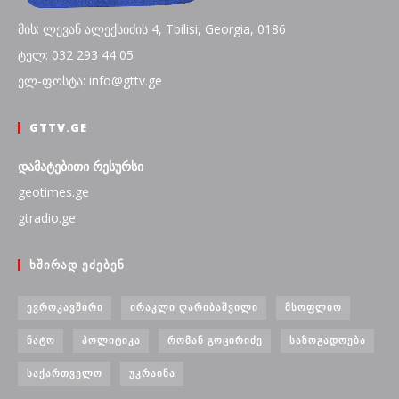
მის: ლევან ალექსიძის 4, Tbilisi, Georgia, 0186
ტელ: 032 293 44 05
ელ-ფოსტა: info@gttv.ge
GTTV.GE
დამატებითი რესურსი
geotimes.ge
gtradio.ge
ᲮᲨᲘᲠᲐᲓ ᲔᲫᲔᲑᲔᲜ
ᲔᲕᲠᲝᲙᲐᲕᲨᲘᲠᲘ
ᲘᲠᲐᲙᲚᲘ ᲦᲐᲠᲘᲑᲐᲨᲕᲘᲚᲘ
ᲛᲡᲝᲤᲚᲘᲝ
ᲜᲐᲢᲝ
ᲞᲝᲚᲘᲢᲘᲙᲐ
ᲠᲝᲛᲐᲜ ᲒᲝᲪᲘᲠᲘᲫᲔ
ᲡᲐᲖᲝᲒᲐᲓᲝᲔᲑᲐ
ᲡᲐᲥᲐᲠᲗᲕᲔᲚᲝ
ᲣᲙᲠᲐᲘᲜᲐ